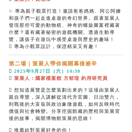
✨ 專為親子觀眾打造！邀請爸爸媽媽、阿公阿嬤
和孩子們一起走進桌遊的奇幻世界。跟著策展人
發現那些可愛的動物棋、神奇的螺旋圖案裡藏著
什麼？還有藏著秘密的遊戲機關。透過生動導
覽，讓孩子在遊玩中感受桌遊與歷史的趣味！
 專為小觀眾設計，保證精采又有趣！
第二場｜
策展人帶你揭開幕後祕辛

2025年9月27日（六）14:30

策展
人
：
國家檔案館
方郁瑄
約用研究員
 想知道展覽是怎麼策劃出來的？這場由策展人
親自導覽，深入講解從清代升官圖、日治雙六，
到戰後的大富翁與政治象徵遊戲，如何反映時代
價值與社會轉變。分享挖掘館藏的歷程與策展背
後的故事，揭開博物館策展的思維！
 推薦給對策展好奇的你！