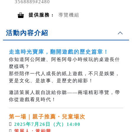
3568889#2480
提供服務 :
導覽機組
活動內容介紹
走進時光寶庫，翻開遊戲的歷史篇章！
你知道阿公阿嬤、阿爸阿母小時候玩的桌遊長什
麼樣嗎？
那些陪伴一代人成長的紙上遊戲，不只是娛樂，
更是文化、是故事、是歷史的縮影！
邀請策展人親自說給你聽——兩場精彩導覽，帶
你從遊戲看見時代！
第一場｜親子推薦・兒童場次

2025年7月26日（六）14:00

策展
人：
黃柏華