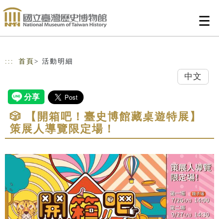
跳到主要內容
網站導覽
:::
首頁
> 活動明細
中文
🎲 【開箱吧！臺史博館藏桌遊特展】
策展人導覽限定場！