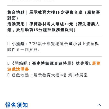
集合地點
｜展示教育大樓1F定導集合處（服務臺
對面）
活動費用
｜導覽器材每人每組30元（請先購票入
館，於活動前15分鐘至服務臺報到）

小提醒
：7/26親子導覽場適合
國小以上
孩童與
陪伴者一同參與。

《開箱吧！臺史博館藏桌遊特展》搶先看️
展覽
遊戲說明書
 遊戲地點：展示教育大樓4樓 第3特展室
報名須知