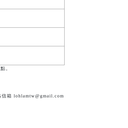
 點。
hlamtw@gmail.com