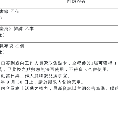
回饋內容
書籤 乙個
元）
臺灣》雜誌 乙本
元）
帆布袋 乙個
元）
門口簽到處向工作人員索取集點卡，全程參與1場可獲得 1
點可兌獎，已兌換之點數恕無法再使用，不得多卡合併使用。
活動當日與工作人員聯繫兌換事宜。
4 年 9 月 30 日止，請於期限內兌換完畢。
內容及終止活動之權力，最新資訊以官網公告為準。聯絡信箱 lo