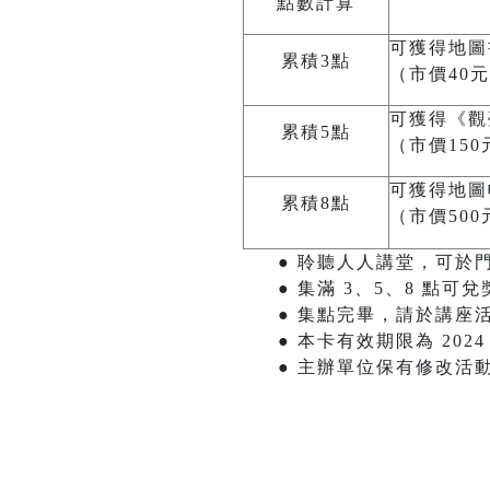
點數計算
可獲得地圖
累積3點
（市價40
可獲得《觀
累積5點
（市價150
可獲得地圖
累積8點
（市價500
● 聆聽人人講堂，可於
● 集滿 3、5、8 
● 集點完畢，請於講座
● 本卡有效期限為 202
● 主辦單位保有修改活動