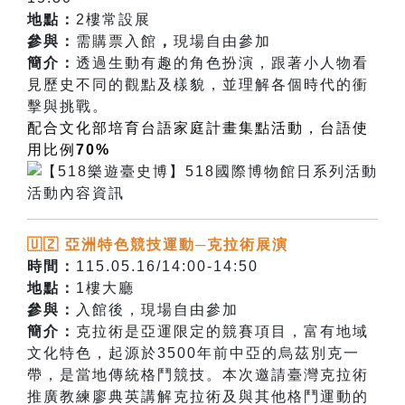
地點：
2樓常設展
參與：
需購票入館
，
現場自由參加
簡介：
透過生動有趣的角色扮演，跟著小人物看
見歷史不同的觀點及樣貌，並理解各個時代的衝
擊與挑戰。
配合文化部培育台語家庭計畫集點活動，台語使
用比
例
70%
🇺🇿 亞洲特色競技運動─克拉術展演
時間：
115.05.16/14:00-14:50
地點：
1樓大廳
參與：
入館後，現場自由參加
簡介：
克拉術是亞運限定的競賽項目，富有地域
文化特色，起源於3500年前中亞的烏茲別克一
帶，是當地傳統格鬥競技。本次邀請臺灣克拉術
推廣教練廖典英
講解克拉術及與其他格鬥運動的