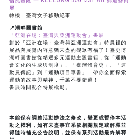
信風基隆 — KEELUNG 400 Mail Art 郵遞藝術
展
轉機：臺灣女子移動紀事
📍湖畔圖書館
「亞洲在場：臺灣與亞洲運動會
」
書展
對於
「亞洲在場：臺灣與亞洲運動會」特展裡的
展品與展覽內容意猶未盡的觀眾有福了
！
臺史博
湖畔圖書館從精選多元運動主題書籍，從「運動
會文化的生成與制度」、「臺灣體育史」、「運
動員傳記」到「運動項目專書」，帶你全面探索
運動的故事與精神，千萬不要錯過！
書展時間配合特展檔期。
本館保有調整活動辦法之修改，變更或暫停本活
動之權利，如有未盡事宜系依相關規定或解釋並
得隨時補充公告說明，並保有系列活動最終解釋