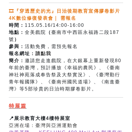
🎞️『穿透歷史的光』日治後期教育宣傳膠卷影片
4K數位修復發表會｜ 需報名
時間：
115.05.16/14:00-16:00
地點：
全美戲院
（
臺南市中西區永福路二段187
號
）
參與：
活動免費，需預先報名
報名網址：
請點我
簡介：
邀請您走進戲院，在大銀幕上重新發現80
年前的臺灣，預計播放《幸福的農民》、《臺南
神社神苑落成奉告祭及大祭實況》、《臺灣勤行
青年報國隊》、《臺南州國民道場》、《南進臺
灣》等5部珍貴的日治時期膠卷影片。
特展篇
📍展示教育大樓4樓特展室
亞洲在場：臺灣與亞洲運動會