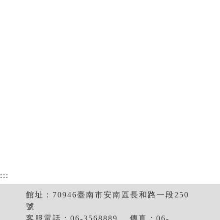
:::
館址：70946臺南市安南區長和路一段250
號
客服電話：06-3568889 ．傳真：06-