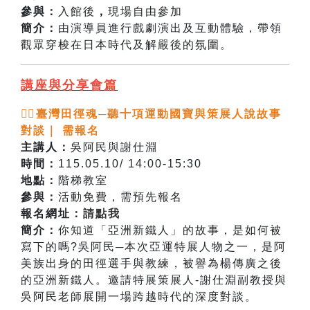
參與：
入館後
，
現場自由參加
簡介：
由演導員進行戲劇演出及互動體驗，帶領
觀眾穿梭在日本時代及解嚴後的氛圍。
講座與分享會篇
🏃‍♂️臺灣田徑魂─聽十項運動國寶與策展人說故事
對談｜ 需報名
主講人：
吳阿民與謝仕淵
時間：
115.05.10/ 14:00-15:30
地點：
階梯教室
參與：
活動免費，需預先報名
報名網址：
請點我
簡介：
你知道「亞洲新鐵人」的故事，是如何被
寫下的嗎?吳阿民─本次亞運特展人物之一，是阿
美族出身的田徑選手與教練，被譽為楊傳廣之後
的亞洲新鐵人。邀請特展策展人-謝仕淵副教授與
吳阿民老師展開一場跨越時代的深度對談。