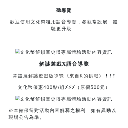
聽導覽
歡迎使用文化幣租用語音導覽，參觀常設展，體
驗更升級！
解謎遊戲X語音導覽
常設展
解謎遊戲版導覽《來自K的挑戰》
❗️ ❗️ ❗️
文化幣優惠400點/組
⚡⚡⚡
（原價500元）
※本館保留對活動內容解釋之權利，如有異動以
現場公告為準。