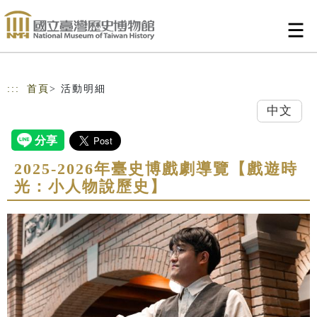
跳到主要內容
網站導覽
:::
首頁
> 活動明細
中文
2025-2026年臺史博戲劇導覽【戲遊時
光：小人物說歷史】