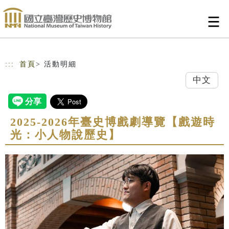
跳到主要內容
網站導覽
:::
首頁
> 活動明細
中文
2025-2026年臺史博戲劇導覽【戲遊時
光：小人物說歷史】