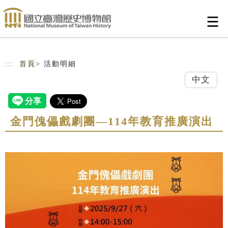
跳到主要內容
網站導覽
:::
首頁
> 活動明細
中文
金門傀儡戲劇團—114年教育推廣演出