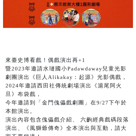
來臺史博看戲！偶戲演出再+1

暨2023年邀請水璉國小Padawdaway兒童光影
劇團演出《巨人Alikakay：起源》光影偶戲，
2024年邀請西田社傳統劇場演出《滬尾阿火
旦》布袋戲，

今年邀請到「金門傀儡戲劇團」在9/27下午於
本館演出。

演出內容包含傀儡戲介紹、 六齣經典戲碼段落
演出、《風獅爺傳奇》全本演出與互動，請大