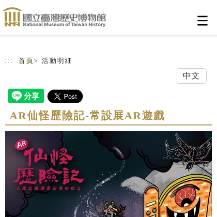
跳到主要內容
網站導覽
:::
首頁
> 活動明細
中文
AR仙怪歷險記-常設展AR遊戲