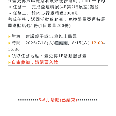
在臺史博展區走路看展兼徒步運動，chill一下🙌
▪ 任務一、完成亞運特展(4F第2特展室)謎題
▪ 任務二、館內步行累積達3000步
完成任務，返回活動服務臺，兌換限量亞運特展
周邊貼紙包1份(1日限量200份)
對象：建議親子或12歲以上民眾
▶︎
時間：2026/7/18(六)
、8/15(六)
12:00
-
已結束
▶︎
16:30
領取任務地點：臺史博1F活動服務臺
▶︎
自由參加，請購票入館
▶︎
▪▪▪▪▪▫▫▫▪▪
5-6月活動(已結束)
▪▪▫▫▫▪▪▪▪▪