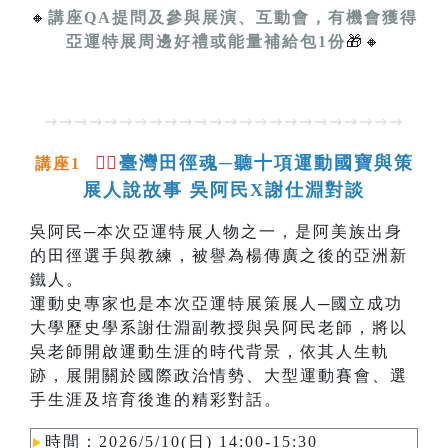
🔸
講座QA提問及參與展演、互動會，有機會獲得
亞運特展周邊好禮或能量補給包1份
🎁🔸
⇝⇝⇝⇝⇝⇝⇝⇝⇝⇝⇝⇝⇝⇝⇝⇝⇝⇝⇝⇝⇝⇝⇝⇝
🏃‍♂️
臺灣田徑魂─聽十項運動國寶與策
講座1
展人說故事 吳阿民X謝仕淵對談
吳阿民─本次亞運特展人物之一，是阿美族出身
的田徑選手與教練，被譽為楊傳廣之後的亞洲新
鐵人。
運動史專家也是本次亞運特展策展人─國立成功
大學歷史學系謝仕淵副教授與吳阿民老師，將以
吳老師開啟運動生涯的時代背景，依其人生軌
跡，展開關於國際政治情勢、大型運動賽會、選
手生涯及培育後進的精彩對話。
時間：2026/5/10(日) 14:00-15:30
▶︎