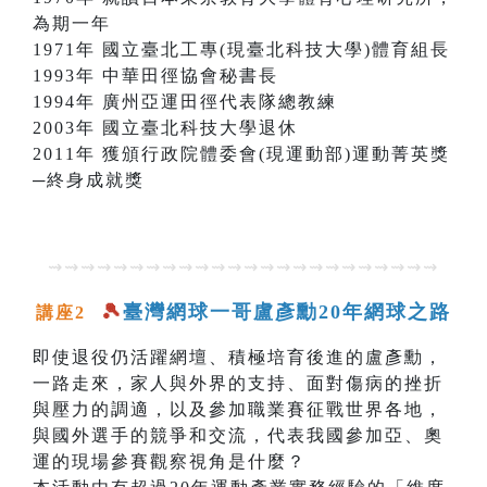
為期一年
1971年 國立臺北工專(現臺北科技大學)體育組長
1993年 中華田徑協會秘書長
1994年 廣州亞運田徑代表隊總教練
2003年 國立臺北科技大學退休
2011年 獲頒行政院體委會(現運動部)運動菁英獎
─終身成就獎
⇝⇝⇝⇝⇝⇝⇝⇝⇝⇝⇝⇝⇝⇝⇝⇝⇝⇝⇝⇝⇝⇝⇝⇝
🎾
臺灣網球一哥盧彥勳20年網球之路
講座2
即使退役仍活躍網壇、積極培育後進的盧彥勳，
一路走來，家人與外界的支持、面對傷病的挫折
與壓力的調適，以及參加職業賽征戰世界各地，
與國外選手的競爭和交流，代表我國參加亞、奧
運的現場參賽觀察視角是什麼？