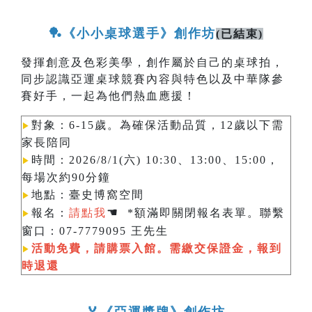
🏓《小小桌球選手》創作坊
(已結束)
發揮創意及色彩美學，創作屬於自己的桌球拍，
同步認識亞運桌球競賽內容與特色以及中華隊參
賽好手，一起為他們熱血應援！
對象：6-15歲。為確保活動品質，12歲以下需
▶︎
家長陪同
時間：2026/8/1(六) 10:30、13:00、15:00，
▶︎
每場次約90分鐘
地點：臺史博窩空間
▶︎
☚
報名：
請點我
*額滿即關閉報名表單。聯繫
▶︎
窗口：07-7779095 王先生
活動免費，請購票入館。需繳交保證金，報到
▶︎
時退還