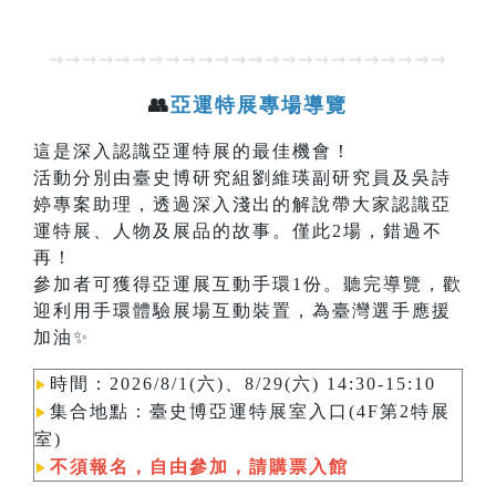
⇝⇝⇝⇝⇝⇝⇝⇝⇝⇝⇝⇝⇝⇝⇝⇝⇝⇝⇝⇝⇝⇝⇝⇝
👥
亞運特展專場導覽
這是深入認識亞運特展的最佳機會！
活動分別由臺史博研究組劉維瑛副研究員及吳詩
婷專案助理，透過深入淺出的解說帶大家認識亞
運特展、人物及展品的故事。僅此2場，錯過不
再！
參加者可獲得亞運展互動手環1份。聽完導覽，歡
迎利用手環體驗展場互動裝置，為臺灣選手應援
加油✨
時間：2026/8/1(六)、8/29(六) 14:30-15:10
▶︎
集合地點：臺史博亞運特展室入口(4F第2特展
▶︎
室)
不須報名，自由參加，請購票入館
▶︎