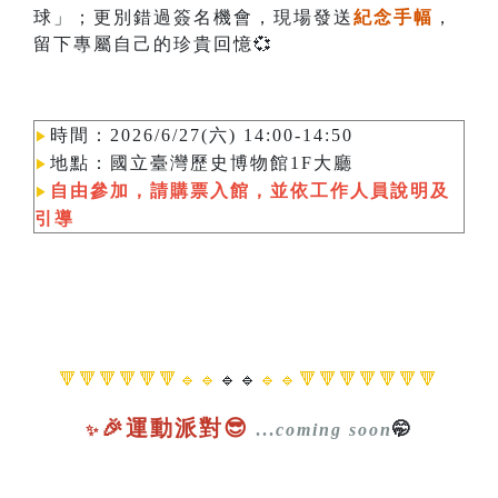
球」；更別錯過簽名機會，現場發送
紀念手幅
，
留下專屬自己的珍貴回憶💞
時間：2026/6/27(六) 14:00-14:50
▶︎
地點：國立臺灣歷史博物館1F大廳
▶︎
自由參加，請購票入館，並依工作人員說明及
▶︎
引導
🔻🔻🔻🔻🔻🔻🔹🔹
🔹🔹
🔹🔹🔻🔻🔻🔻🔻🔻🔻
🎉運動派對😎
...
coming soon
🤭
✨