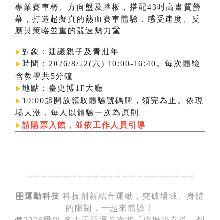
專業賽車椅、方向盤及踏板，搭配43吋高畫質螢
幕，打造超擬真的熱血賽車體驗，感受速度、反
應與策略並重的競速魅力🛣️
對象：建議親子及青壯年
▶︎
時間：2026/8/22(六) 10:00-16:40。每次體驗
▶︎
含教學共5分鐘
地點：臺史博1F大廳
▶︎
10:00起開放領取體驗號碼牌，領完為止。依現
▶︎
場人潮，每人以體驗一次為原則​​​​​​
請購票入館，並依工作人員引導
▶︎
⇝⇝⇝⇝⇝⇝⇝⇝⇝⇝⇝⇝⇝⇝⇝⇝⇝⇝⇝⇝⇝⇝⇝
🎛️
運動科技
科技創新結合運動，突破場域、身體
的限制，一起來體驗！
㊗️
2026愛知‧名古屋亞運首次將「虛擬跆拳道」列