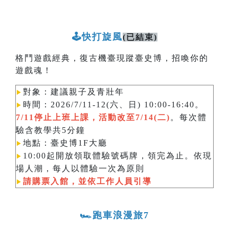
🕹️快打旋風
(已結束)
格鬥遊戲經典，復古機臺現蹤臺史博，招喚你的
遊戲魂！
對象：建議親子及青壯年
▶︎
時間：2026/7/11-12(六、日) 10:00-16:40。
▶︎
7/11停止上班上課，活動改至7/14(二)
。每次體
驗含教學共5分鐘
地點：臺史博1F大廳
▶︎
10:00起開放領取體驗號碼牌，領完為止。依現
▶︎
場人潮，每人以體驗一次為原則​​​​​​
請購票入館，並依工作人員引導
▶︎
🏎️跑車浪漫旅7