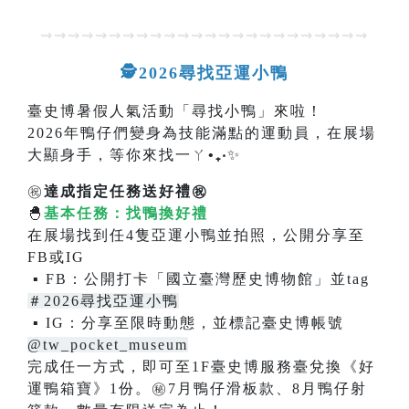
⇝⇝⇝⇝⇝⇝⇝⇝⇝⇝⇝⇝⇝⇝⇝⇝⇝⇝⇝⇝⇝⇝⇝⇝
🕵2026尋找亞運小鴨
臺史博暑假人氣活動「尋找小鴨」來啦！
2026年鴨仔們變身為技能滿點的運動員，在展場
大顯身手，等你來找一ㄚ
•₊‧
✨
㊗️
達成指定任務送好禮㊗️
🐣
基本任務：找鴨換好禮
在展場找到任4隻亞運小鴨並拍照，公開分享至
FB或IG
▪ FB：公開打卡「國立臺灣歷史博物館」並tag
＃2026尋找亞運小鴨
▪ IG：分享至限時動態，並標記臺史博帳號
@tw_pocket_museum
完成任一方式，即可至1F臺史博服務臺兌換《好
運鴨箱寶》1份。
㊙️
7月鴨仔滑板款、8月鴨仔射