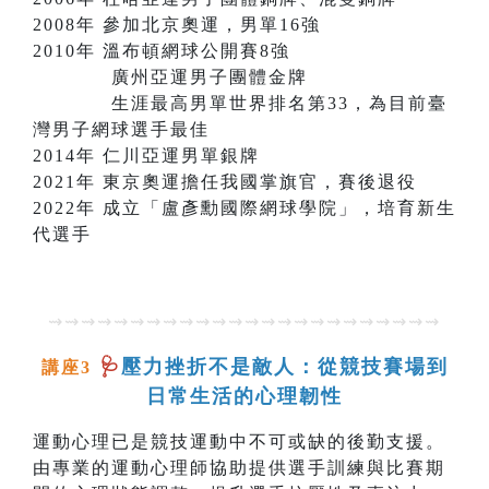
2008年 參加北京奧運，男單16強
2010年 溫布頓網球公開賽8強
廣州亞運男子團體金牌
生涯最高男單世界排名第33，為目前臺
灣男子網球選手最佳
2014年 仁川亞運男單銀牌
2021年 東京奧運擔任我國掌旗官，賽後退役
2022年 成立「盧彥勳國際網球學院」，培育新生
代選手
⇝⇝⇝⇝⇝⇝⇝⇝⇝⇝⇝⇝⇝⇝⇝⇝⇝⇝⇝⇝⇝⇝⇝⇝
🩺
壓力挫折不是敵人：從競技賽場到
講座3
日常生活的心理韌性
運動心理已是競技運動中不可或缺的後勤支援。
由專業的運動心理師協助提供選手訓練與比賽期