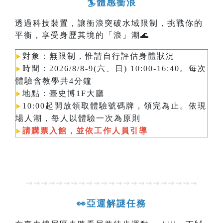
🏄體感衝浪
透過科技裝置，讓衝浪突破水域限制，挑戰你的
平衡，享受身歷其境的「浪」潮🌊
對象：無限制，惟請自行評估身體狀況
▶︎
時間：2026/8/8-9(六、日) 10:00-16:40。每次
▶︎
體驗含教學共4分鐘
地點：臺史博1F大廳
▶︎
10:00起開放領取體驗號碼牌，領完為止。依現
▶︎
場人潮，每人以體驗一次為原則​​​​​​
請購票入館，並依工作人員引導
▶︎
⇝⇝⇝⇝⇝⇝⇝⇝⇝⇝⇝⇝⇝⇝⇝⇝⇝⇝⇝⇝⇝⇝⇝
👀亞運解謎任務