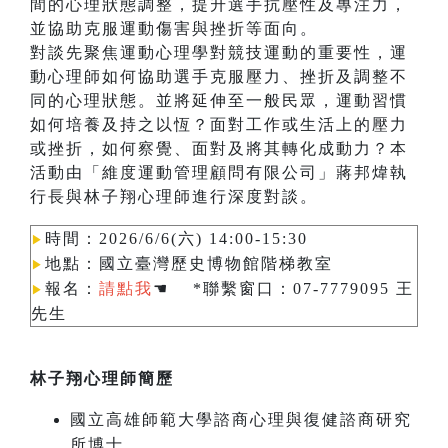
間的心理狀態調整，提升選手抗壓性及專注力，
並協助克服運動傷害與挫折等面向。
對談先聚焦運動心理學對競技運動的重要性，運
動心理師如何協助選手克服壓力、挫折及調整不
同的心理狀態。並將延伸至一般民眾，運動習慣
如何培養及持之以恆？面對工作或生活上的壓力
或挫折，如何察覺、面對及將其轉化成動力？本
活動由「維度運動管理顧問有限公司」蔣邦煒執
行長與林子翔心理師進行深度對談。
時間：2026/6/6(六) 14:00-15:30
▶︎
地點：國立臺灣歷史博物館階梯教室
▶︎
報名：
請點我
☚ *聯繫窗口：07-7779095 王
▶︎
先生
林子翔心理師簡歷
國立高雄師範大學諮商心理與復健諮商研究
所博士