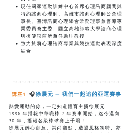
現任國家運動訓練中心首席心理諮商顧問與
特約諮商心理師、高雄市諮商心理師公會理
事長、臺灣諮商心理學會常務理事兼督導專
業委員會主委、國立高雄師範大學諮商心理
與復健諮商所兼任助理教授
致力於將心理諮商專業與競技運動表現深度
結合
⇝⇝⇝⇝⇝⇝⇝⇝⇝⇝⇝⇝⇝⇝⇝⇝⇝⇝⇝⇝⇝⇝⇝⇝
🎧
徐展元 ─ 我們一起追的亞運賽事
講座4
熱愛運動的你，一定知道體育主播徐展元——
1996 年播報中華職棒 7 年賽事開始，迄今邁向
30 年，播報各級棒球賽上千場！
徐展元醉心創意、崇尚幽默，透過風格獨特、亦