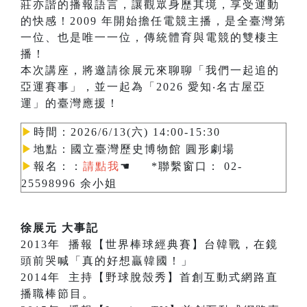
莊亦諧的播報語言，讓觀眾身歷其境，享受運動
的快感！2009 年開始擔任電競主播，是全臺灣第
一位、也是唯一一位，傳統體育與電競的雙棲主
播！
本次講座，將邀請徐展元來聊聊「我們一起追的
亞運賽事」，並一起為「2026 愛知‧名古屋亞
運」的臺灣應援！
▶︎
時間：2026/6/13(六) 14:00-15:30
▶︎
地點：國立臺灣歷史博物館 圓形劇場
▶︎
報名：
：
請點我
☚
*聯繫窗口： 02-
25598996 余小姐
徐展元 大事記
2013年 播報【世界棒球經典賽】台韓戰，在鏡
頭前哭喊「真的好想贏韓國！」
2014年 主持【野球脫殼秀】首創互動式網路直
播職棒節目。