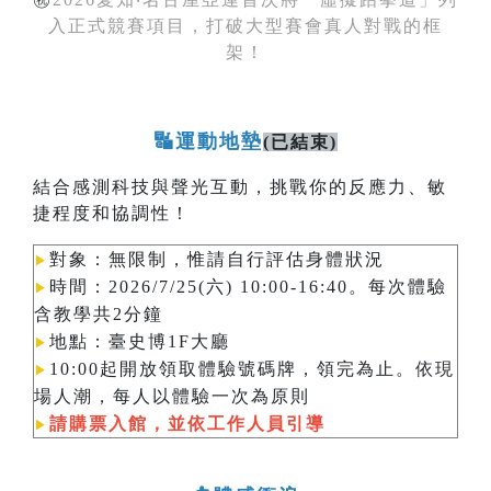
入正式競賽項目，打破大型賽會真人對戰的框
架！
🔣運動地墊
(已結束)
結合感測科技與聲光互動，挑戰你的反應力、敏
捷程度和協調性！
對象：無限制，惟請自行評估身體狀況
▶︎
時間：2026/7/25(六) 10:00-16:40。每次體驗
▶︎
含教學共2分鐘
地點：臺史博1F大廳
▶︎
10:00起開放領取體驗號碼牌，領完為止。依現
▶︎
場人潮，每人以體驗一次為原則​​​​​​
請購票入館，並依工作人員引導
▶︎