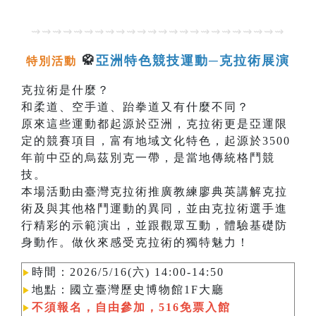
⇝⇝⇝⇝⇝⇝⇝⇝⇝⇝⇝⇝⇝⇝⇝⇝⇝⇝⇝⇝⇝⇝⇝⇝
🥋
亞洲特色競技運動─克拉術展演
特別活動
克拉術是什麼？
和柔道、空手道、跆拳道又有什麼不同？
原來這些運動都起源於亞洲，克拉術更是亞運限
定的競賽項目，富有地域文化特色，起源於3500
年前中亞的烏茲別克一帶，是當地傳統格鬥競
技。
本場活動由臺灣克拉術推廣教練廖典英講解克拉
術及與其他格鬥運動的異同，並由克拉術選手進
行精彩的示範演出，並跟觀眾互動，體驗基礎防
身動作。做伙來感受克拉術的獨特魅力！
時間：2026/5/16(六) 14:00-14:50
▶︎
地點：國立臺灣歷史博物館1F大廳
▶︎
不須報名，自由參加，516免票入館
▶︎