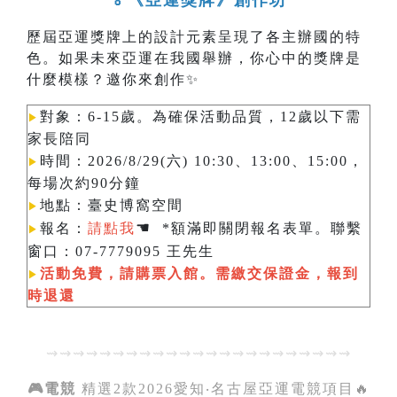
🏅《亞運獎牌》創作坊
歷屆亞運獎牌上的設計元素呈現了各主辦國的特
色。如果未來亞運在我國舉辦，你心中的獎牌是
什麼模樣？邀你來創作✨
對象：6-15歲。為確保活動品質，12歲以下需
▶︎
家長陪同
時間：2026/8/29(六) 10:30、13:00、15:00，
▶︎
每場次約90分鐘
地點：臺史博窩空間
▶︎
☚
報名：
請點我
*額滿即關閉報名表單。聯繫
▶︎
窗口：07-7779095 王先生
活動免費，請購票入館。需繳交保證金，報到
▶︎
時退還
⇝⇝⇝⇝⇝⇝⇝⇝⇝⇝⇝⇝⇝⇝⇝⇝⇝⇝⇝⇝⇝⇝⇝
🎮電競
精選2款2026愛知‧名古屋亞運電競項目🔥