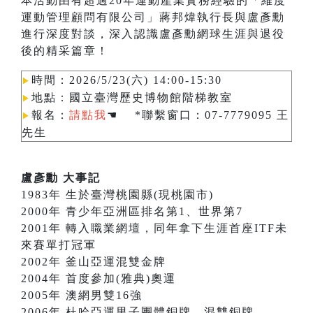
本活動由有超過20年運動產業實務經驗的「維度
運動管理顧問有限公司」蔣邦煒執行長與盧彥勳
進行深度對談，深入認識盧彥勳網球生涯與退役
後的精采篇章！
時間：2026/5/23(六) 14:00-15:30
▶︎
地點：國立臺灣歷史博物館階梯教室
▶︎
報名：
請點我
☚ *聯繫窗口：07-7779095 王
▶︎
先生
盧彥勳 大事記
1983年 生於臺灣桃園縣(現桃園市)
2000年 青少年亞洲區排名第1、世界第7
2001年 轉入職業網壇，同年拿下生涯首座ITF未
來賽單打冠軍
2002年 釜山亞運混雙金牌
2004年 首度參加(雅典)奧運
2005年 澳網男雙16強
2006年 杜哈亞運男子團體銅牌、混雙銅牌