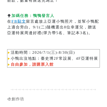
箭款，數量有限送完為止！
🐥
加碼任務：鴨鴨發言人
在
FB貼文
留言處放上亞運小鴨照片，並幫小鴨配
上適合旁白。9/1(二)隨機選出8位幸運兒，贈送
亞運特展周邊好禮(彈力帶5名、筆記本3名)。
活動時間：2026/7/1(三)-8/30(日)
▶︎
小鴨
出沒地點：臺史博2F常設展、4F亞運特展
▶︎
自由參加，請購票入館
▶︎
⇝⇝⇝⇝⇝⇝⇝⇝⇝⇝⇝⇝⇝⇝⇝⇝⇝⇝⇝⇝⇝⇝⇝⇝
🎨
創作坊