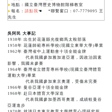
地點：國立臺灣歷史博物館階梯教室
▶︎
報名：
請點我
☚ *聯繫窗口：07-7779095 王
▶︎
先生
吳阿民 大事記
1938年 出生於花蓮縣光復鄉馬太鞍部落
1958年 花蓮師範專科學校(現國立東華大學)畢業
1962年 臺灣省中上運動會十項全能金牌
代表我國參加雅加達亞運，因政治因素
影響，我國未參賽
1964年 臺灣省立體育專科學校(現國立臺灣體育
運動大學)畢業
代表我國參加東京奧運，受傷未完賽
1966年 曼谷亞運十項全能金牌
1968年 赴日本體育大學深造
代表我國參加墨西哥奧運，成績較曼谷
亞運進步
1970年 就讀日本東京教育大學體育心理研究所，