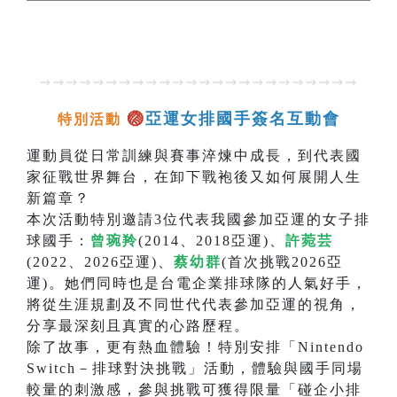
⇝⇝⇝⇝⇝⇝⇝⇝⇝⇝⇝⇝⇝⇝⇝⇝⇝⇝⇝⇝⇝⇝⇝⇝
🏐
亞運女排國手簽名互動會
特別活動
運動員從日常訓練與賽事淬煉中成長，到代表國
家征戰世界舞台，在卸下戰袍後又如何展開人生
新篇章？
本次活動特別邀請3位代表我國參加亞運的女子排
球國手：
曾琬羚
(2014、2018亞運)、
許菀芸
(2022、2026亞運)、
蔡幼群
(首次挑戰2026亞
運)。她們同時也是台電企業排球隊的人氣好手，
將從生涯規劃及不同世代代表參加亞運的視角，
分享最深刻且真實的心路歷程。
除了故事，更有熱血體驗！特別安排「Nintendo
Switch－排球對決挑戰」活動，體驗與國手同場
較量的刺激感，參與挑戰可獲得限量「碰企小排