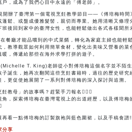
萬戶，成為了我們心目中永遠的「傅老師」。
台視開辦了臺灣第一個電視烹飪教學節目——《傅培梅時
或蓬鬆、或盤成優雅髮髻，親切而專業。她用清晰又條理
下班後回到家中的臺灣女性，也能輕鬆做出各式各樣聞所
有在餐廳才能品嚐到的中式菜餚，轉化為家庭主婦也能輕
代，教導觀眾如何利用簡單食材，變化出美味又營養的菜
溫暖，傳遞給那些在海外求學打拼的遊子。
Michelle T. King)老師從小對傅培梅這個名字並
孩子誕生，她再次翻閱這些烹飪書籍時，過往的歷史研究
飪，更促使她展開了一系列對傅培梅的深入探討與追溯。
烹飪教母」的故事嗎？趕緊手刀報名
視角，探索傅培梅在臺灣電視上的出道經歷，以及傅培梅

再看一點傅培梅的訂製旗袍與藍色圍裙，以及手稿食譜!
家分享