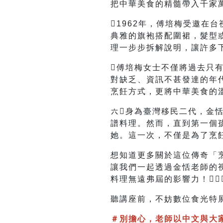
把中華美食的精髓帶入千家
1962年，傅培梅受邀在
典雅的旗袍搭配圍裙，髮型
理一步步拆解說明，讓許多
傅培梅女士不僅將過去只
對缺乏、資訊不甚發達的年
烹飪方式，更將中華美食的
六‍身為臺灣移民二代，金恬(
譜料理。然而，直到第一個
她。這一次，不僅是為了烹
想知道更多關於這位傳奇「
讓我們一起透過金恬老師的
料理無遠弗屆的影響力！
聽講座前，不妨數位食光特展
＃別擔心，老師以中文與大