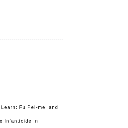
--------------------------------
 Fu Pei-mei and 
anticide in 