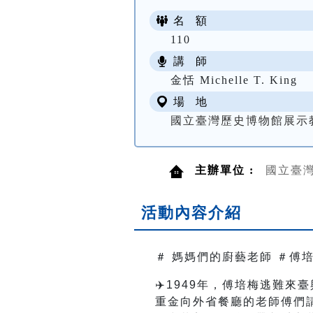
名 額
110
講 師
金恬 Michelle T. King
場 地
國立臺灣歷史博物館展示
主辦單位 :
國立臺
活動內容介紹
＃ 媽媽們的廚藝老師 ＃傅
✈️1949年，傅培梅逃難
重金向外省餐廳的老師傅們