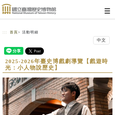
跳到主要內容
網站導覽
:::
首頁
> 活動明細
中文
2025-2026年臺史博戲劇導覽【戲遊時
光：小人物說歷史】