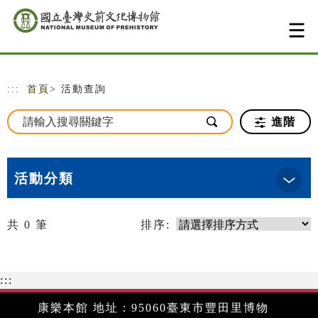
跳到主要內容
網站導覽
:::
首頁
> 活動查詢
進階
活動分類
共
0
筆
排序:
:::
康樂本館 地址：95060臺東市豐田里博物