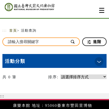
跳到主要內容
網站導覽
:::
首頁
> 活動查詢
進階
活動分類
共
0
筆
排序:
:::
康樂本館 地址：95060臺東市豐田里博物