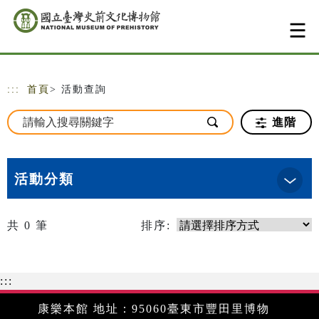
跳到主要內容
網站導覽
:::
首頁
> 活動查詢
進階
活動分類
共
0
筆
排序:
:::
康樂本館 地址：95060臺東市豐田里博物