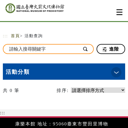
跳到主要內容
網站導覽
:::
首頁
> 活動查詢
進階
活動分類
共
0
筆
排序:
:::
康樂本館 地址：95060臺東市豐田里博物