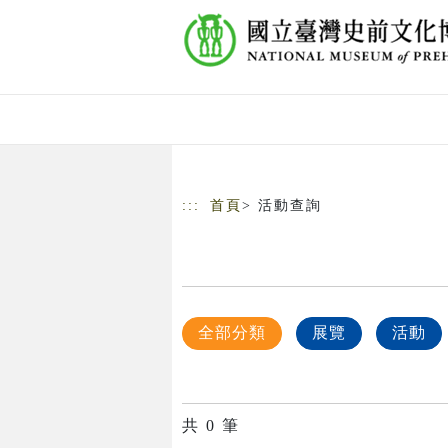
跳到主要內容
網站導覽
:::
首頁
> 活動查詢
全部分類
展覽
活動
共
0
筆