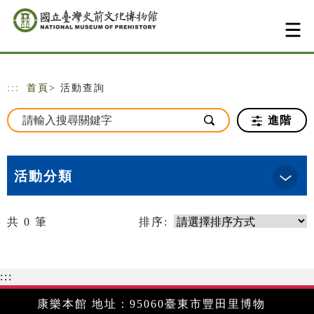
跳到主要內容
網站導覽
:::
首頁
> 活動查詢
進階
活動分類
共
0
筆
排序:
:::
康樂本館 地址：95060臺東市豐田里博物