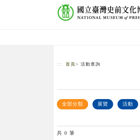
跳到主要內容
網站導覽
:::
首頁
> 活動查詢
全部分類
展覽
活動
共
0
筆