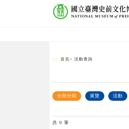
跳到主要內容
網站導覽
:::
首頁
> 活動查詢
全部分類
展覽
活動
共
0
筆