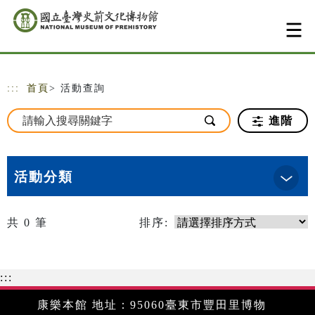
跳到主要內容
網站導覽
:::
首頁
> 活動查詢
進階
活動分類
共
0
筆
排序:
:::
康樂本館 地址：95060臺東市豐田里博物