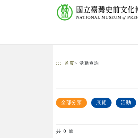
跳到主要內容
網站導覽
:::
首頁
> 活動查詢
全部分類
展覽
活動
共
0
筆