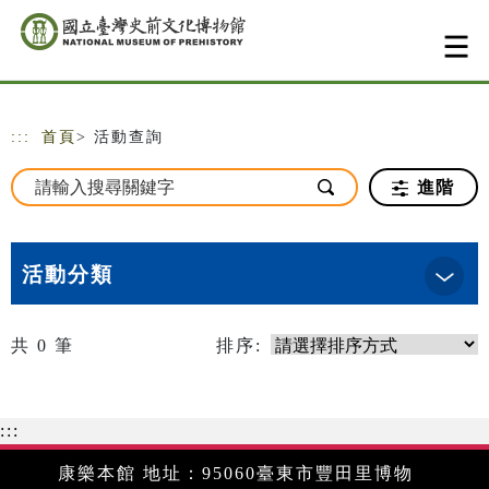
跳到主要內容
網站導覽
:::
首頁
> 活動查詢
進階
活動分類
共
0
筆
排序:
:::
康樂本館 地址：95060臺東市豐田里博物