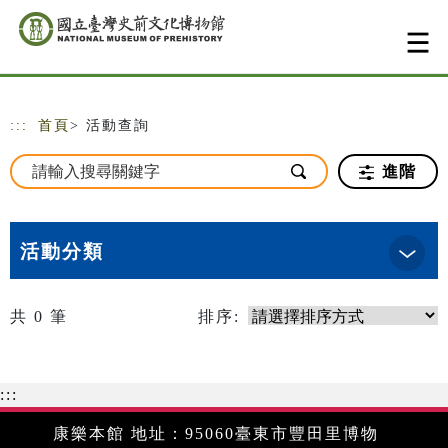
跳到主要內容
網站導覽
:::
首頁
> 活動查詢
進階
活動分類
共
0
筆
排序:
:::
康樂本館 地址：95060臺東市豐田里博物