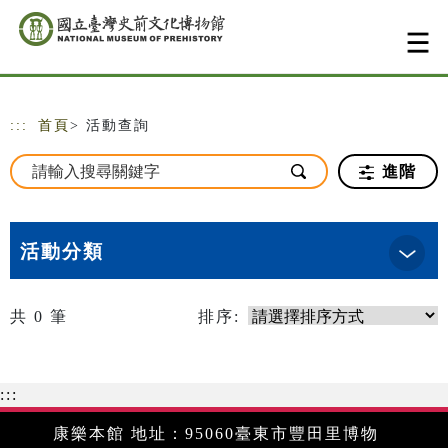
跳到主要內容
網站導覽
:::
首頁
> 活動查詢
進階
活動分類
共
0
筆
排序:
:::
康樂本館 地址：95060臺東市豐田里博物