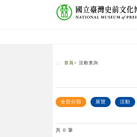
跳到主要內容
網站導覽
:::
首頁
> 活動查詢
全部分類
展覽
活動
共
0
筆