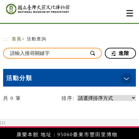
跳到主要內容
網站導覽
:::
首頁
> 活動查詢
進階
活動分類
共
0
筆
排序:
:::
康樂本館 地址：95060臺東市豐田里博物