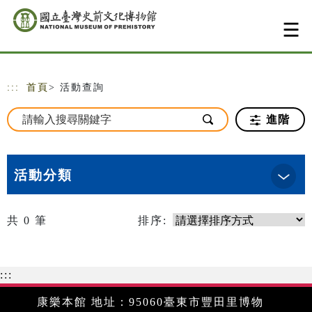
跳到主要內容
網站導覽
:::
首頁
> 活動查詢
進階
活動分類
共
0
筆
排序:
:::
康樂本館 地址：95060臺東市豐田里博物