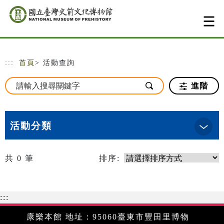
跳到主要內容
網站導覽
:::
首頁
> 活動查詢
進階
活動分類
共
0
筆
排序:
:::
康樂本館 地址：95060臺東市豐田里博物