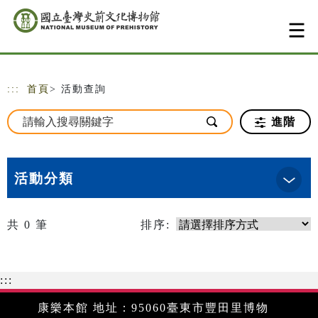
跳到主要內容
網站導覽
:::
首頁
> 活動查詢
進階
活動分類
共
0
筆
排序:
:::
康樂本館 地址：95060臺東市豐田里博物