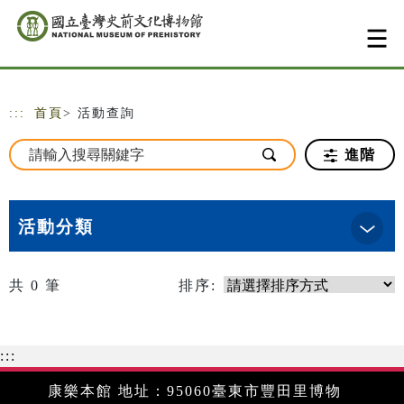
跳到主要內容
網站導覽
:::
首頁
> 活動查詢
進階
活動分類
共
0
筆
排序:
:::
康樂本館 地址：95060臺東市豐田里博物