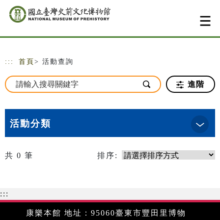
跳到主要內容
網站導覽
:::
首頁
> 活動查詢
進階
活動分類
共
0
筆
排序:
:::
康樂本館 地址：95060臺東市豐田里博物