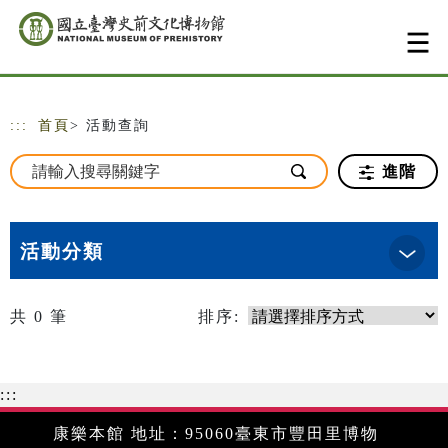
跳到主要內容
網站導覽
:::
首頁
> 活動查詢
進階
活動分類
共
0
筆
排序:
:::
康樂本館 地址：95060臺東市豐田里博物