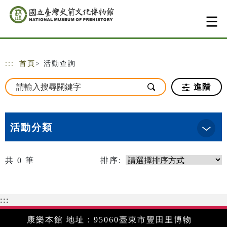
跳到主要內容
網站導覽
:::
首頁
> 活動查詢
進階
活動分類
共
0
筆
排序:
:::
康樂本館 地址：95060臺東市豐田里博物