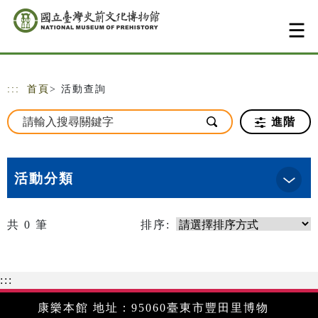
跳到主要內容
網站導覽
:::
首頁
> 活動查詢
進階
活動分類
共
0
筆
排序:
:::
康樂本館 地址：95060臺東市豐田里博物