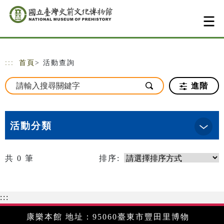
跳到主要內容
網站導覽
:::
首頁
> 活動查詢
進階
活動分類
共
0
筆
排序:
:::
康樂本館 地址：95060臺東市豐田里博物