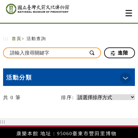
跳到主要內容
網站導覽
:::
首頁
> 活動查詢
進階
活動分類
共
0
筆
排序:
:::
康樂本館 地址：95060臺東市豐田里博物