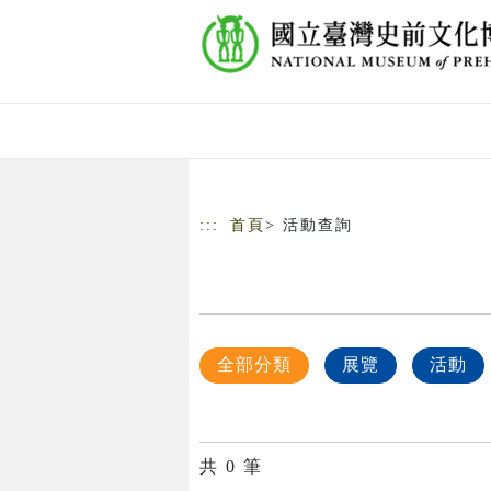
跳到主要內容
網站導覽
:::
首頁
> 活動查詢
全部分類
展覽
活動
共
0
筆