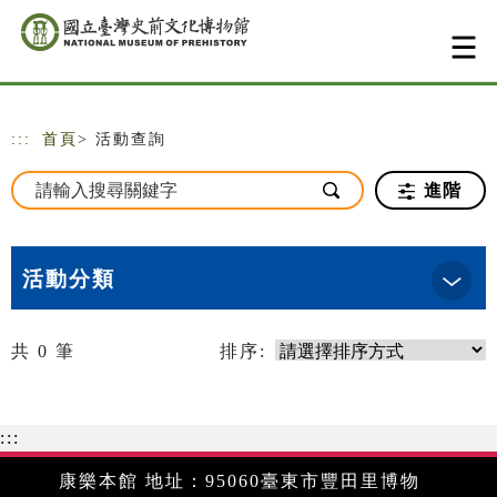
跳到主要內容
網站導覽
:::
首頁
> 活動查詢
進階
活動分類
共
0
筆
排序:
:::
康樂本館 地址：95060臺東市豐田里博物