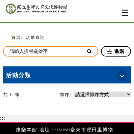
跳到主要內容
網站導覽
:::
首頁
> 活動查詢
進階
活動分類
共
0
筆
排序:
:::
康樂本館 地址：95060臺東市豐田里博物