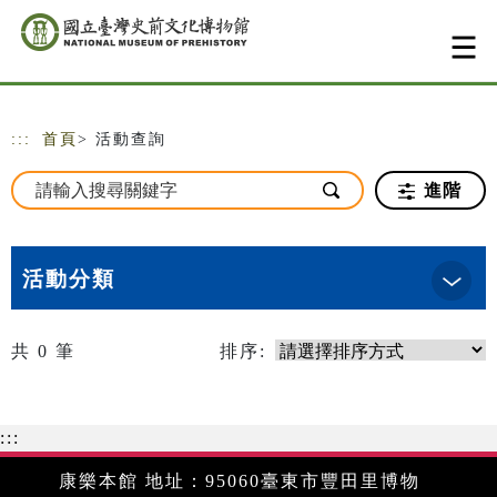
跳到主要內容
網站導覽
:::
首頁
> 活動查詢
進階
活動分類
共
0
筆
排序:
:::
康樂本館 地址：95060臺東市豐田里博物