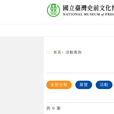
跳到主要內容
網站導覽
:::
首頁
> 活動查詢
全部分類
展覽
活動
共
0
筆