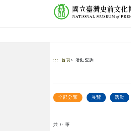
跳到主要內容
網站導覽
:::
首頁
> 活動查詢
全部分類
展覽
活動
共
0
筆