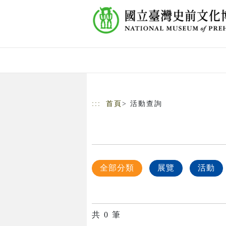
跳到主要內容
網站導覽
:::
首頁
> 活動查詢
全部分類
展覽
活動
共
0
筆