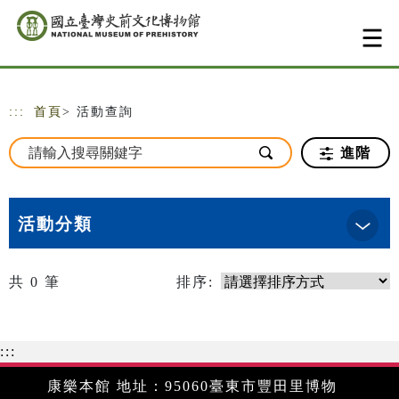
跳到主要內容
網站導覽
:::
首頁
> 活動查詢
進階
活動分類
共
0
筆
排序:
:::
康樂本館 地址：95060臺東市豐田里博物