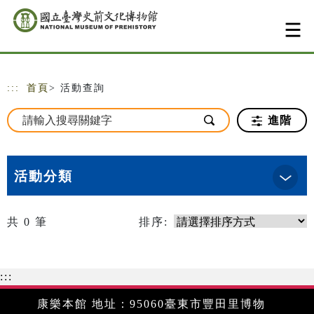
跳到主要內容
網站導覽
:::
首頁
> 活動查詢
進階
活動分類
共
0
筆
排序:
:::
康樂本館 地址：95060臺東市豐田里博物