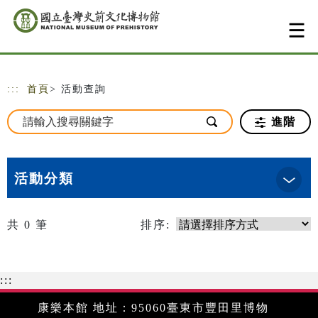
跳到主要內容
網站導覽
:::
首頁
> 活動查詢
進階
活動分類
共
0
筆
排序:
:::
康樂本館 地址：95060臺東市豐田里博物