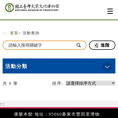
跳到主要內容
網站導覽
:::
首頁
> 活動查詢
進階
活動分類
共
0
筆
排序:
:::
康樂本館 地址：95060臺東市豐田里博物