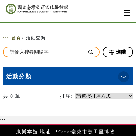
跳到主要內容
網站導覽
:::
首頁
> 活動查詢
進階
活動分類
共
0
筆
排序:
:::
康樂本館 地址：95060臺東市豐田里博物