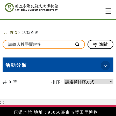
跳到主要內容
網站導覽
:::
首頁
> 活動查詢
進階
活動分類
共
0
筆
排序:
:::
康樂本館 地址：95060臺東市豐田里博物