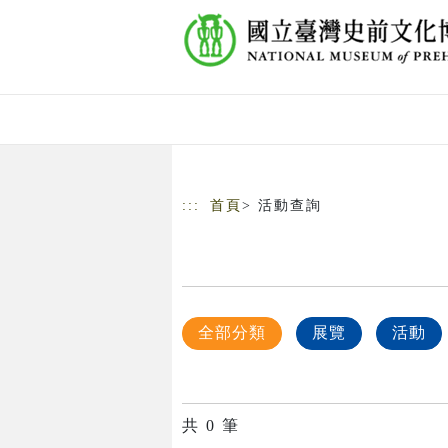
跳到主要內容
網站導覽
:::
首頁
> 活動查詢
全部分類
展覽
活動
共
0
筆